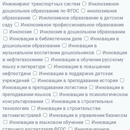
Инжиниринг транспортных систем
Инклюзивное
дошкольное образование по ФГОС
инклюзивное
образование
Инклюзивное образование в детском
саду
Инклюзивное профессиональное образование
Инклюзия
Инклюзия в дошкольном образовании
Инновации в библиотечном деле
Инновации в
дошкольном образовании
Инновации в
музыкальном воспитании дошкольников
Инновации
в нефтегазохимии
Инновации в обучении русскому
языку и литературе
Инновации в повышении
нефтеотдачи
Инновации в поддержке детских
учреждений
Инновации в преподавании истории
Инновации в преподавании логистики
Инновации в
преподавании языков
Инновации в психологическом
консультировании
Инновации в строительных
технологиях
Инновации в строительстве
автомагистралей
Инновации в управлении бизнесом
Инновации в языковом обучении
Инновации
старшего воспитателя ФГОС
Инновационное