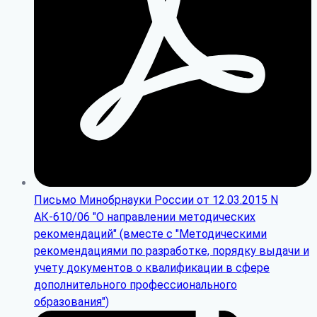
Письмо Минобрнауки России от 12.03.2015 N
АК-610/06 "О направлении методических
рекомендаций" (вместе с "Методическими
рекомендациями по разработке, порядку выдачи и
учету документов о квалификации в сфере
дополнительного профессионального
образования")