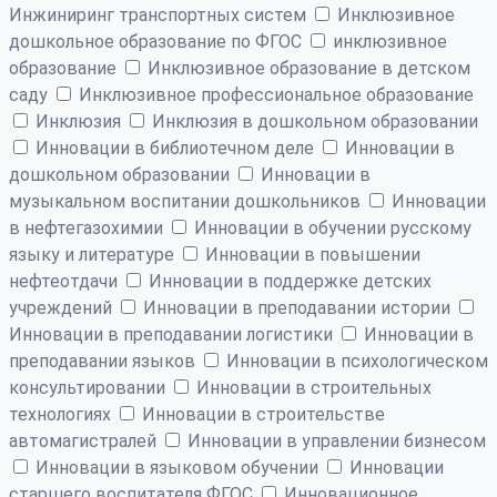
Инжиниринг транспортных систем
Инклюзивное
дошкольное образование по ФГОС
инклюзивное
образование
Инклюзивное образование в детском
саду
Инклюзивное профессиональное образование
Инклюзия
Инклюзия в дошкольном образовании
Инновации в библиотечном деле
Инновации в
дошкольном образовании
Инновации в
музыкальном воспитании дошкольников
Инновации
в нефтегазохимии
Инновации в обучении русскому
языку и литературе
Инновации в повышении
нефтеотдачи
Инновации в поддержке детских
учреждений
Инновации в преподавании истории
Инновации в преподавании логистики
Инновации в
преподавании языков
Инновации в психологическом
консультировании
Инновации в строительных
технологиях
Инновации в строительстве
автомагистралей
Инновации в управлении бизнесом
Инновации в языковом обучении
Инновации
старшего воспитателя ФГОС
Инновационное